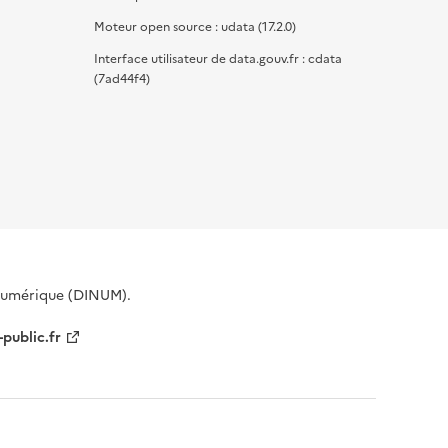
Moteur open source : udata (17.2.0)
Interface utilisateur de data.gouv.fr : cdata
(7ad44f4)
 Numérique (DINUM).
-public.fr