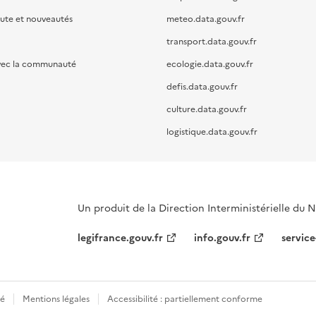
oute et nouveautés
meteo.data.gouv.fr
transport.data.gouv.fr
vec la communauté
ecologie.data.gouv.fr
defis.data.gouv.fr
culture.data.gouv.fr
logistique.data.gouv.fr
Un produit de la Direction Interministérielle du
legifrance.gouv.fr
info.gouv.fr
service
té
Mentions légales
Accessibilité : partiellement conforme