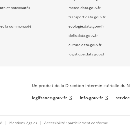
oute et nouveautés
meteo.data.gouv.fr
transport.data.gouv.fr
vec la communauté
ecologie.data.gouv.fr
defis.data.gouv.fr
culture.data.gouv.fr
logistique.data.gouv.fr
Un produit de la Direction Interministérielle du
legifrance.gouv.fr
info.gouv.fr
service
té
Mentions légales
Accessibilité : partiellement conforme