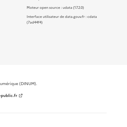
Moteur open source : udata (17.2.0)
Interface utilisateur de data.gouv.fr : cdata
(7ad44f4)
 Numérique (DINUM).
-public.fr