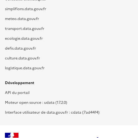
simplifions.data.gouv.fr
meteo.data.gouv.fr
transport.data.gouv.fr
ecologie.data.gouv.fr
defis.data.gouv.fr
culture.data.gouv.fr
logistique.data.gouv.fr
Développement
API du portail
Moteur open source : udata (17.2.0)
Interface utilisateur de data.gouv.fr : cdata (7ad44f4)