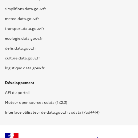
simplifions.data.gouv.fr
meteo.data.gouv.fr
transport.data.gouv.fr
ecologie.data.gouv.fr
defis.data.gouv.fr
culture.data.gouv.fr
logistique.data.gouv.fr
Développement
API du portail
Moteur open source : udata (17.2.0)
Interface utilisateur de data.gouv.fr : cdata (7ad44f4)