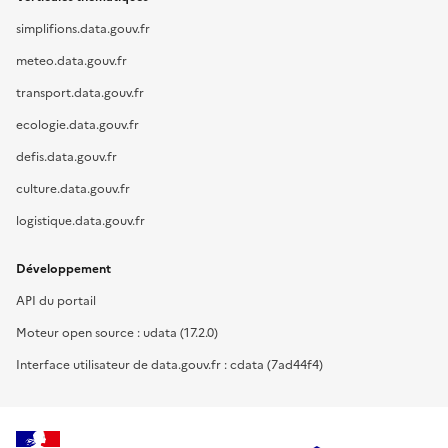
simplifions.data.gouv.fr
meteo.data.gouv.fr
transport.data.gouv.fr
ecologie.data.gouv.fr
defis.data.gouv.fr
culture.data.gouv.fr
logistique.data.gouv.fr
Développement
API du portail
Moteur open source : udata (17.2.0)
Interface utilisateur de data.gouv.fr : cdata (7ad44f4)