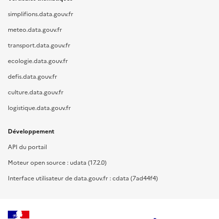
simplifions.data.gouv.fr
meteo.data.gouv.fr
transport.data.gouv.fr
ecologie.data.gouv.fr
defis.data.gouv.fr
culture.data.gouv.fr
logistique.data.gouv.fr
Développement
API du portail
Moteur open source : udata (17.2.0)
Interface utilisateur de data.gouv.fr : cdata (7ad44f4)