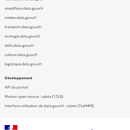
simplifions.data.gouv.fr
meteo.data.gouv.fr
transport.data.gouv.fr
ecologie.data.gouv.fr
defis.data.gouv.fr
culture.data.gouv.fr
logistique.data.gouv.fr
Développement
API du portail
Moteur open source : udata (17.2.0)
Interface utilisateur de data.gouv.fr : cdata (7ad44f4)