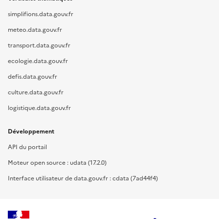
simplifions.data.gouv.fr
meteo.data.gouv.fr
transport.data.gouv.fr
ecologie.data.gouv.fr
defis.data.gouv.fr
culture.data.gouv.fr
logistique.data.gouv.fr
Développement
API du portail
Moteur open source : udata (17.2.0)
Interface utilisateur de data.gouv.fr : cdata (7ad44f4)