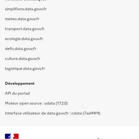
simplifions.data.gouv.fr
meteo.data.gouv.fr
transport.data.gouv.fr
ecologie.data.gouv.fr
defis.data.gouv.fr
culture.data.gouv.fr
logistique.data.gouv.fr
Développement
API du portail
Moteur open source : udata (17.2.0)
Interface utilisateur de data.gouv.fr : cdata (7ad44f4)