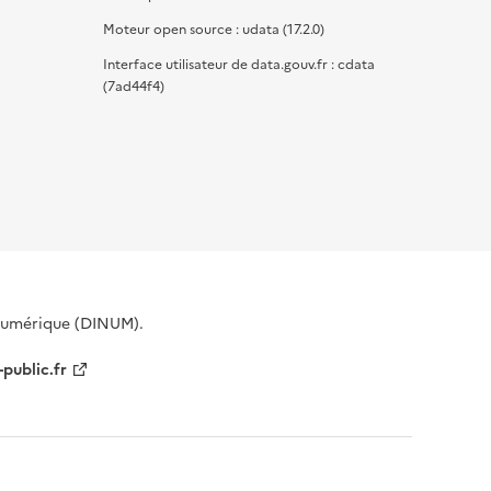
Moteur open source : udata (17.2.0)
Interface utilisateur de data.gouv.fr : cdata
(7ad44f4)
 Numérique (DINUM).
-public.fr