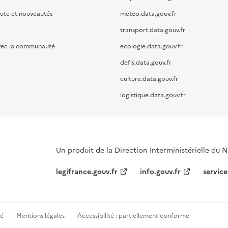
oute et nouveautés
meteo.data.gouv.fr
transport.data.gouv.fr
vec la communauté
ecologie.data.gouv.fr
defis.data.gouv.fr
culture.data.gouv.fr
logistique.data.gouv.fr
Un produit de la Direction Interministérielle du
legifrance.gouv.fr
info.gouv.fr
service
té
Mentions légales
Accessibilité : partiellement conforme