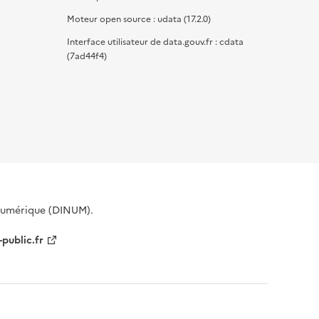
Moteur open source : udata (17.2.0)
Interface utilisateur de data.gouv.fr : cdata
(7ad44f4)
 Numérique (DINUM).
-public.fr