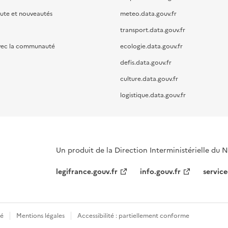
oute et nouveautés
meteo.data.gouv.fr
transport.data.gouv.fr
vec la communauté
ecologie.data.gouv.fr
defis.data.gouv.fr
culture.data.gouv.fr
logistique.data.gouv.fr
Un produit de la Direction Interministérielle du
legifrance.gouv.fr
info.gouv.fr
service
té
Mentions légales
Accessibilité : partiellement conforme