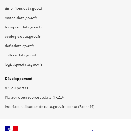
simplifions.data.gouv.fr
meteo.data.gouv.fr
transport.data.gouv.fr
ecologie.data.gouv.fr
defis.data.gouv.fr
culture.data.gouv.fr
logistique.data.gouv.fr
Développement
API du portail
Moteur open source : udata (17.2.0)
Interface utilisateur de data.gouv.fr : cdata (7ad44f4)