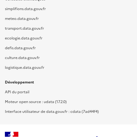
simplifions.data.gouv.fr
meteo.data.gouv.fr
transport.data.gouv.fr
ecologie.data.gouv.fr
defis.data.gouv.fr
culture.data.gouv.fr
logistique.data.gouv.fr
Développement
API du portail
Moteur open source : udata (17.2.0)
Interface utilisateur de data.gouv.fr : cdata (7ad44f4)