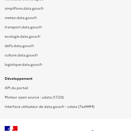
simplifions.data.gouv.fr
meteo.data.gouv.fr
transport.data.gouv.fr
ecologie.data.gouv.fr
defis.data.gouv.fr
culture.data.gouv.fr
logistique.data.gouv.fr
Développement
API du portail
Moteur open source : udata (17.2.0)
Interface utilisateur de data.gouv.fr : cdata (7ad44f4)