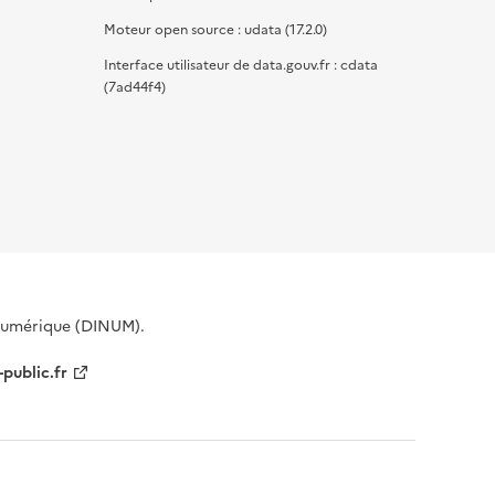
Moteur open source : udata (17.2.0)
Interface utilisateur de data.gouv.fr : cdata
(7ad44f4)
 Numérique (DINUM).
-public.fr