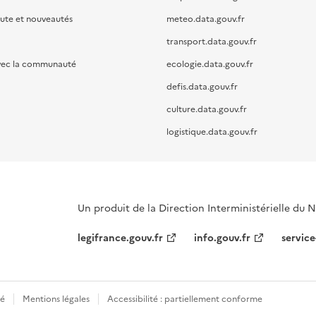
oute et nouveautés
meteo.data.gouv.fr
transport.data.gouv.fr
vec la communauté
ecologie.data.gouv.fr
defis.data.gouv.fr
culture.data.gouv.fr
logistique.data.gouv.fr
Un produit de la Direction Interministérielle du
legifrance.gouv.fr
info.gouv.fr
service
té
Mentions légales
Accessibilité : partiellement conforme