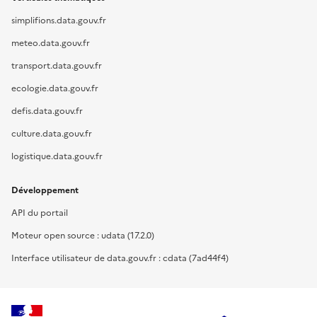
simplifions.data.gouv.fr
meteo.data.gouv.fr
transport.data.gouv.fr
ecologie.data.gouv.fr
defis.data.gouv.fr
culture.data.gouv.fr
logistique.data.gouv.fr
Développement
API du portail
Moteur open source : udata (17.2.0)
Interface utilisateur de data.gouv.fr : cdata (7ad44f4)