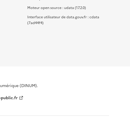
Moteur open source : udata (17.2.0)
Interface utilisateur de data.gouv.fr : cdata
(7ad44f4)
 Numérique (DINUM).
-public.fr