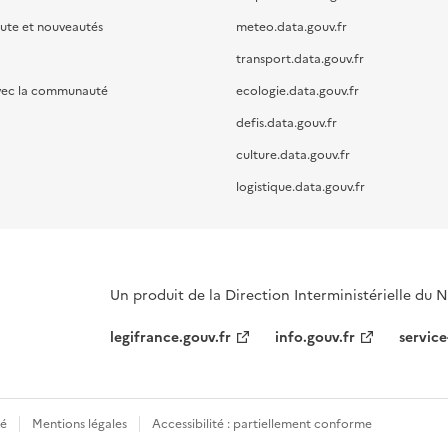
oute et nouveautés
meteo.data.gouv.fr
transport.data.gouv.fr
vec la communauté
ecologie.data.gouv.fr
defis.data.gouv.fr
culture.data.gouv.fr
logistique.data.gouv.fr
Un produit de la Direction Interministérielle du
legifrance.gouv.fr
info.gouv.fr
service
té
Mentions légales
Accessibilité : partiellement conforme