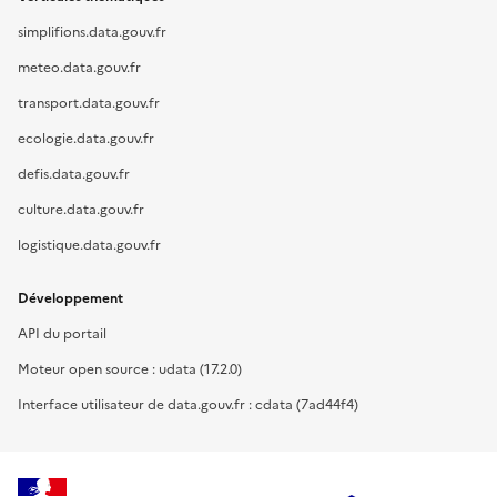
simplifions.data.gouv.fr
meteo.data.gouv.fr
transport.data.gouv.fr
ecologie.data.gouv.fr
defis.data.gouv.fr
culture.data.gouv.fr
logistique.data.gouv.fr
Développement
API du portail
Moteur open source : udata (17.2.0)
Interface utilisateur de data.gouv.fr : cdata (7ad44f4)