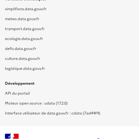
simplifions.data.gouv.fr
meteo.data.gouv.fr
transport.data.gouv.fr
ecologie.data.gouv.fr
defis.data.gouv.fr
culture.data.gouv.fr
logistique.data.gouv.fr
Développement
API du portail
Moteur open source : udata (17.2.0)
Interface utilisateur de data.gouv.fr : cdata (7ad44f4)