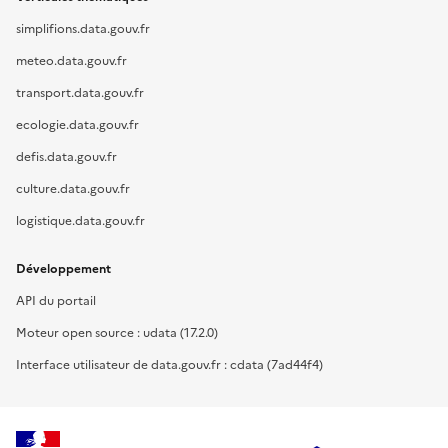
simplifions.data.gouv.fr
meteo.data.gouv.fr
transport.data.gouv.fr
ecologie.data.gouv.fr
defis.data.gouv.fr
culture.data.gouv.fr
logistique.data.gouv.fr
Développement
API du portail
Moteur open source : udata (17.2.0)
Interface utilisateur de data.gouv.fr : cdata (7ad44f4)