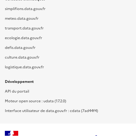
simplifions.data.gouv.fr
meteo.data.gouv.fr
transport.data.gouv.fr
ecologie.data.gouv.fr
defis.data.gouv.fr
culture.data.gouv.fr
logistique.data.gouv.fr
Développement
API du portail
Moteur open source : udata (17.2.0)
Interface utilisateur de data.gouv.fr : cdata (7ad44f4)