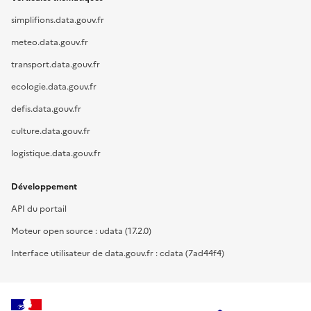
simplifions.data.gouv.fr
meteo.data.gouv.fr
transport.data.gouv.fr
ecologie.data.gouv.fr
defis.data.gouv.fr
culture.data.gouv.fr
logistique.data.gouv.fr
Développement
API du portail
Moteur open source : udata (17.2.0)
Interface utilisateur de data.gouv.fr : cdata (7ad44f4)