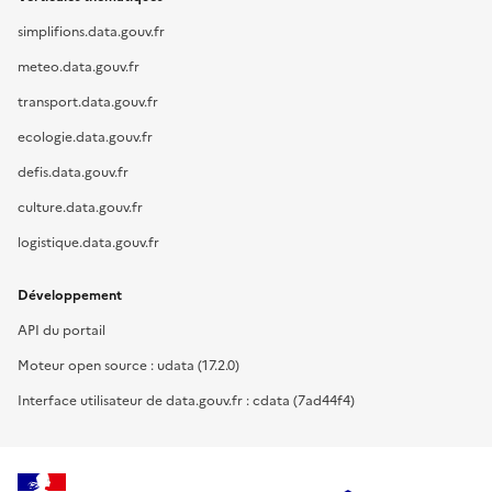
simplifions.data.gouv.fr
meteo.data.gouv.fr
transport.data.gouv.fr
ecologie.data.gouv.fr
defis.data.gouv.fr
culture.data.gouv.fr
logistique.data.gouv.fr
Développement
API du portail
Moteur open source : udata (17.2.0)
Interface utilisateur de data.gouv.fr : cdata (7ad44f4)