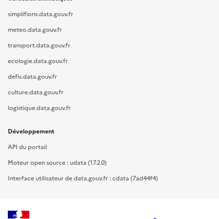
simplifions.data.gouv.fr
meteo.data.gouv.fr
transport.data.gouv.fr
ecologie.data.gouv.fr
defis.data.gouv.fr
culture.data.gouv.fr
logistique.data.gouv.fr
Développement
API du portail
Moteur open source : udata (17.2.0)
Interface utilisateur de data.gouv.fr : cdata (7ad44f4)