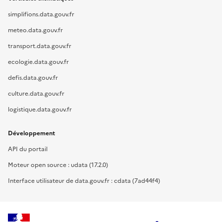
simplifions.data.gouv.fr
meteo.data.gouv.fr
transport.data.gouv.fr
ecologie.data.gouv.fr
defis.data.gouv.fr
culture.data.gouv.fr
logistique.data.gouv.fr
Développement
API du portail
Moteur open source : udata (17.2.0)
Interface utilisateur de data.gouv.fr : cdata (7ad44f4)