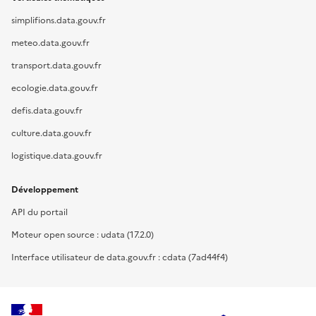
simplifions.data.gouv.fr
meteo.data.gouv.fr
transport.data.gouv.fr
ecologie.data.gouv.fr
defis.data.gouv.fr
culture.data.gouv.fr
logistique.data.gouv.fr
Développement
API du portail
Moteur open source : udata (17.2.0)
Interface utilisateur de data.gouv.fr : cdata (7ad44f4)