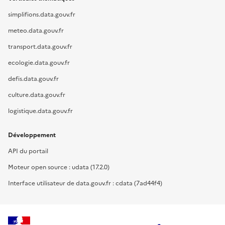
simplifions.data.gouv.fr
meteo.data.gouv.fr
transport.data.gouv.fr
ecologie.data.gouv.fr
defis.data.gouv.fr
culture.data.gouv.fr
logistique.data.gouv.fr
Développement
API du portail
Moteur open source : udata (17.2.0)
Interface utilisateur de data.gouv.fr : cdata (7ad44f4)