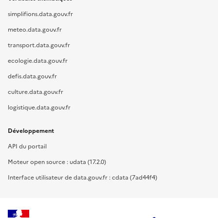
simplifions.data.gouv.fr
meteo.data.gouv.fr
transport.data.gouv.fr
ecologie.data.gouv.fr
defis.data.gouv.fr
culture.data.gouv.fr
logistique.data.gouv.fr
Développement
API du portail
Moteur open source : udata (17.2.0)
Interface utilisateur de data.gouv.fr : cdata (7ad44f4)