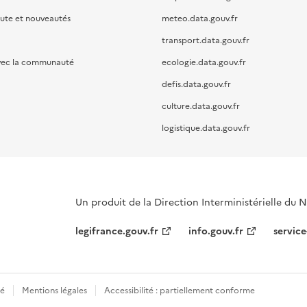
oute et nouveautés
meteo.data.gouv.fr
transport.data.gouv.fr
vec la communauté
ecologie.data.gouv.fr
defis.data.gouv.fr
culture.data.gouv.fr
logistique.data.gouv.fr
Un produit de la Direction Interministérielle du
legifrance.gouv.fr
info.gouv.fr
service
té
Mentions légales
Accessibilité : partiellement conforme