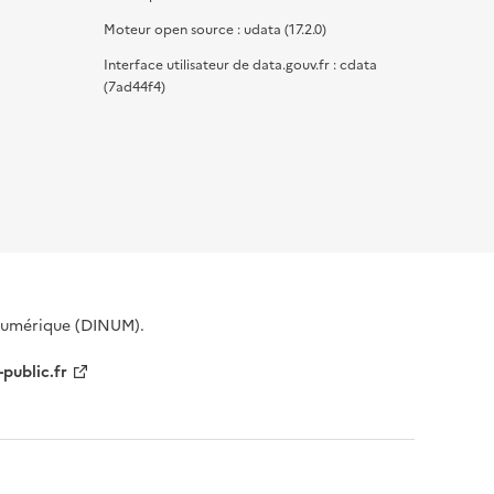
Moteur open source : udata (17.2.0)
Interface utilisateur de data.gouv.fr : cdata
(7ad44f4)
 Numérique (DINUM).
-public.fr