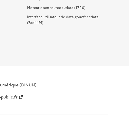
Moteur open source : udata (17.2.0)
Interface utilisateur de data.gouv.fr : cdata
(7ad44f4)
 Numérique (DINUM).
-public.fr