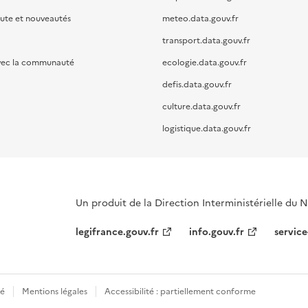
oute et nouveautés
meteo.data.gouv.fr
transport.data.gouv.fr
vec la communauté
ecologie.data.gouv.fr
defis.data.gouv.fr
culture.data.gouv.fr
logistique.data.gouv.fr
Un produit de la Direction Interministérielle du
legifrance.gouv.fr
info.gouv.fr
service
té
Mentions légales
Accessibilité : partiellement conforme