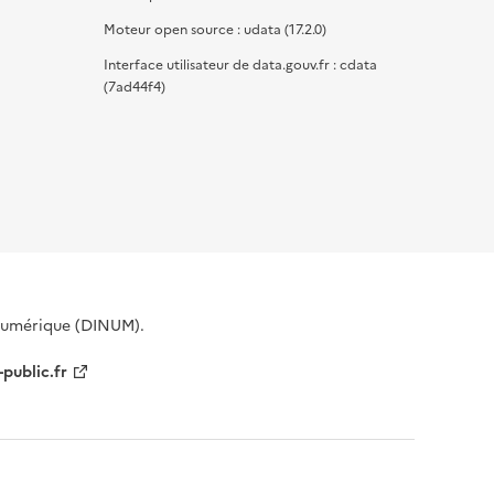
Moteur open source : udata (17.2.0)
Interface utilisateur de data.gouv.fr : cdata
(7ad44f4)
 Numérique (DINUM).
-public.fr