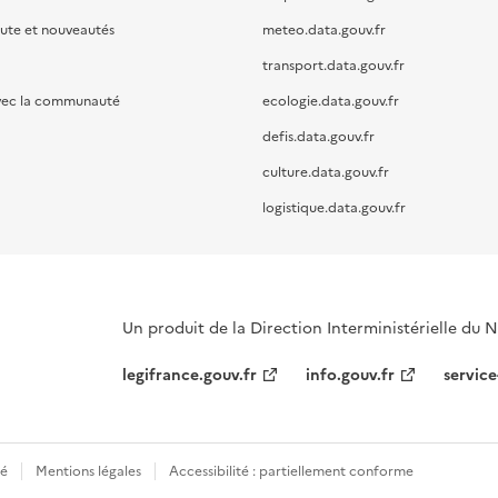
oute et nouveautés
meteo.data.gouv.fr
transport.data.gouv.fr
vec la communauté
ecologie.data.gouv.fr
defis.data.gouv.fr
culture.data.gouv.fr
logistique.data.gouv.fr
Un produit de la Direction Interministérielle du
legifrance.gouv.fr
info.gouv.fr
service
té
Mentions légales
Accessibilité : partiellement conforme