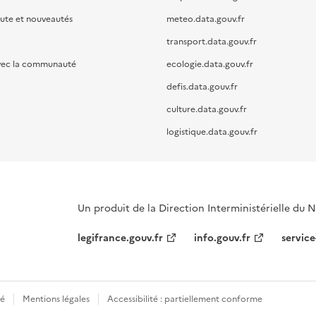
oute et nouveautés
meteo.data.gouv.fr
transport.data.gouv.fr
vec la communauté
ecologie.data.gouv.fr
defis.data.gouv.fr
culture.data.gouv.fr
logistique.data.gouv.fr
Un produit de la Direction Interministérielle du
legifrance.gouv.fr
info.gouv.fr
service
té
Mentions légales
Accessibilité : partiellement conforme