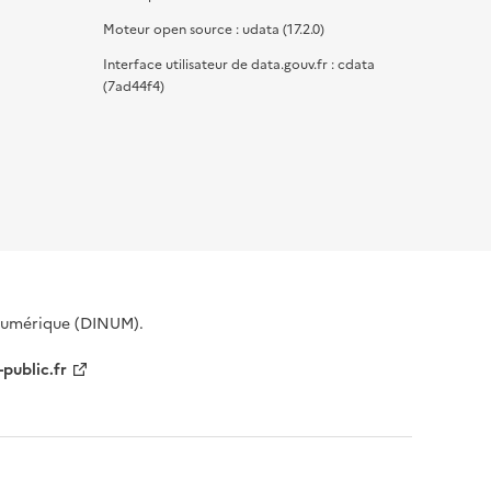
Moteur open source : udata (17.2.0)
Interface utilisateur de data.gouv.fr : cdata
(7ad44f4)
 Numérique (DINUM).
-public.fr