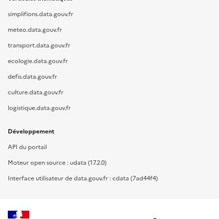
simplifions.data.gouv.fr
meteo.data.gouv.fr
transport.data.gouv.fr
ecologie.data.gouv.fr
defis.data.gouv.fr
culture.data.gouv.fr
logistique.data.gouv.fr
Développement
API du portail
Moteur open source : udata (17.2.0)
Interface utilisateur de data.gouv.fr : cdata (7ad44f4)