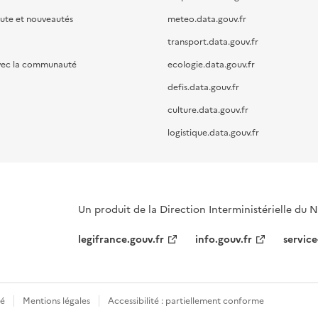
oute et nouveautés
meteo.data.gouv.fr
transport.data.gouv.fr
vec la communauté
ecologie.data.gouv.fr
defis.data.gouv.fr
culture.data.gouv.fr
logistique.data.gouv.fr
Un produit de la Direction Interministérielle du
legifrance.gouv.fr
info.gouv.fr
service
té
Mentions légales
Accessibilité : partiellement conforme