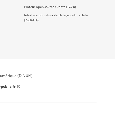
Moteur open source : udata (17.2.0)
Interface utilisateur de data.gouv.fr : cdata
(7ad44f4)
 Numérique (DINUM).
-public.fr