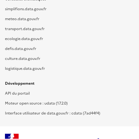
simplifions.data.gouv.fr
meteo.data.gouv.fr
transport.data.gouv.fr
ecologie.data.gouv.fr
defis.data.gouv.fr
culture.data.gouv.fr
logistique.data.gouv.fr
Développement
API du portail
Moteur open source : udata (17.2.0)
Interface utilisateur de data.gouv.fr : cdata (7ad44f4)