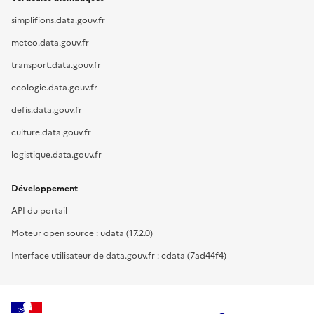
simplifions.data.gouv.fr
meteo.data.gouv.fr
transport.data.gouv.fr
ecologie.data.gouv.fr
defis.data.gouv.fr
culture.data.gouv.fr
logistique.data.gouv.fr
Développement
API du portail
Moteur open source : udata (17.2.0)
Interface utilisateur de data.gouv.fr : cdata (7ad44f4)