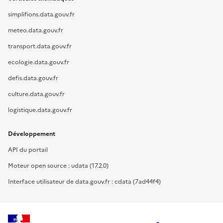
simplifions.data.gouv.fr
meteo.data.gouv.fr
transport.data.gouv.fr
ecologie.data.gouv.fr
defis.data.gouv.fr
culture.data.gouv.fr
logistique.data.gouv.fr
Développement
API du portail
Moteur open source : udata (17.2.0)
Interface utilisateur de data.gouv.fr : cdata (7ad44f4)