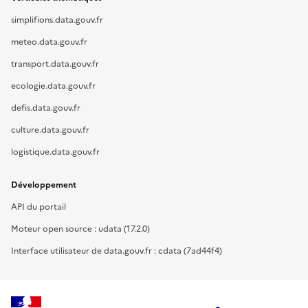
simplifions.data.gouv.fr
meteo.data.gouv.fr
transport.data.gouv.fr
ecologie.data.gouv.fr
defis.data.gouv.fr
culture.data.gouv.fr
logistique.data.gouv.fr
Développement
API du portail
Moteur open source : udata (17.2.0)
Interface utilisateur de data.gouv.fr : cdata (7ad44f4)