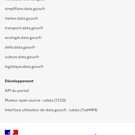
simplifions.data.gouv.fr
meteo.data.gouv.fr
transport.data.gouv.fr
ecologie.data.gouv.fr
defis.data.gouv.fr
culture.data.gouv.fr
logistique.data.gouv.fr
Développement
API du portail
Moteur open source : udata (17.2.0)
Interface utilisateur de data.gouv.fr : cdata (7ad44f4)