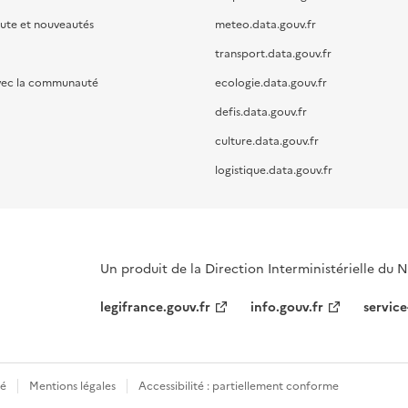
oute et nouveautés
meteo.data.gouv.fr
transport.data.gouv.fr
vec la communauté
ecologie.data.gouv.fr
defis.data.gouv.fr
culture.data.gouv.fr
logistique.data.gouv.fr
Un produit de la Direction Interministérielle du
legifrance.gouv.fr
info.gouv.fr
service
té
Mentions légales
Accessibilité : partiellement conforme