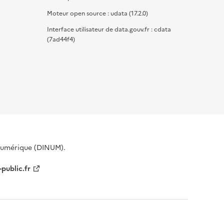
Moteur open source : udata (17.2.0)
Interface utilisateur de data.gouv.fr : cdata
(7ad44f4)
 Numérique (DINUM).
-public.fr