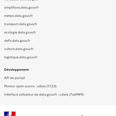
simplifions.data.gouv.fr
meteo.data.gouv.fr
transport.data.gouv.fr
ecologie.data.gouv.fr
defis.data.gouv.fr
culture.data.gouv.fr
logistique.data.gouv.fr
Développement
API du portail
Moteur open source : udata (17.2.0)
Interface utilisateur de data.gouv.fr : cdata (7ad44f4)