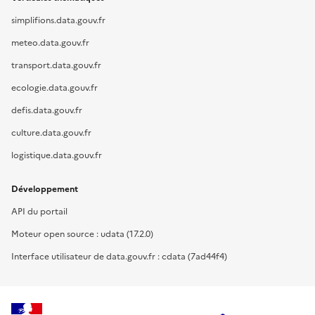
simplifions.data.gouv.fr
meteo.data.gouv.fr
transport.data.gouv.fr
ecologie.data.gouv.fr
defis.data.gouv.fr
culture.data.gouv.fr
logistique.data.gouv.fr
Développement
API du portail
Moteur open source : udata (17.2.0)
Interface utilisateur de data.gouv.fr : cdata (7ad44f4)