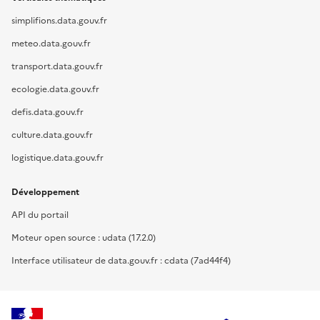
simplifions.data.gouv.fr
meteo.data.gouv.fr
transport.data.gouv.fr
ecologie.data.gouv.fr
defis.data.gouv.fr
culture.data.gouv.fr
logistique.data.gouv.fr
Développement
API du portail
Moteur open source : udata (17.2.0)
Interface utilisateur de data.gouv.fr : cdata (7ad44f4)