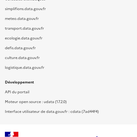
simplifions.data.gouv.fr
meteo.data.gouv.fr
transport.data.gouv.fr
ecologie.data.gouv.fr
defis.data.gouv.fr
culture.data.gouv.fr
logistique.data.gouv.fr
Développement
API du portail
Moteur open source : udata (17.2.0)
Interface utilisateur de data.gouv.fr : cdata (7ad44f4)