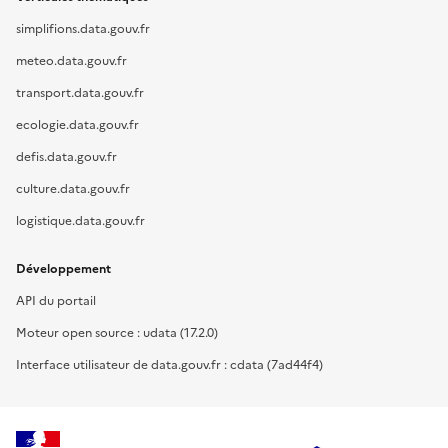
simplifions.data.gouv.fr
meteo.data.gouv.fr
transport.data.gouv.fr
ecologie.data.gouv.fr
defis.data.gouv.fr
culture.data.gouv.fr
logistique.data.gouv.fr
Développement
API du portail
Moteur open source : udata (17.2.0)
Interface utilisateur de data.gouv.fr : cdata (7ad44f4)