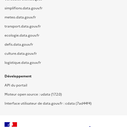
simplifions.data.gouv.fr
meteo.data.gouv.fr
transport.data.gouv.fr
ecologie.data.gouv.fr
defis.data.gouv.fr
culture.data.gouv.fr
logistique.data.gouv.fr
Développement
API du portail
Moteur open source : udata (17.2.0)
Interface utilisateur de data.gouv.fr : cdata (7ad44f4)