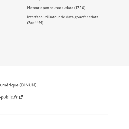
Moteur open source : udata (17.2.0)
Interface utilisateur de data.gouv.fr : cdata
(7ad44f4)
 Numérique (DINUM).
-public.fr