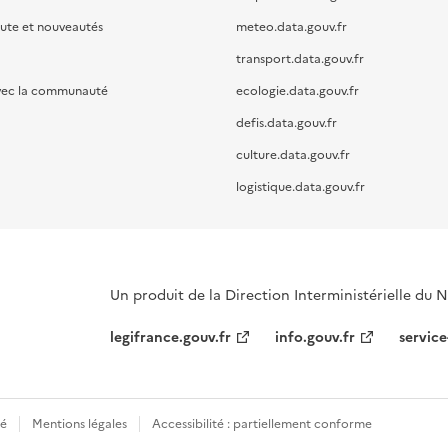
oute et nouveautés
meteo.data.gouv.fr
transport.data.gouv.fr
vec la communauté
ecologie.data.gouv.fr
defis.data.gouv.fr
culture.data.gouv.fr
logistique.data.gouv.fr
Un produit de la Direction Interministérielle du
legifrance.gouv.fr
info.gouv.fr
service
té
Mentions légales
Accessibilité : partiellement conforme