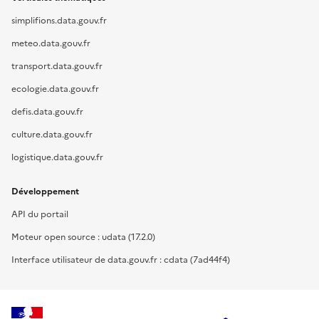
simplifions.data.gouv.fr
meteo.data.gouv.fr
transport.data.gouv.fr
ecologie.data.gouv.fr
defis.data.gouv.fr
culture.data.gouv.fr
logistique.data.gouv.fr
Développement
API du portail
Moteur open source : udata (17.2.0)
Interface utilisateur de data.gouv.fr : cdata (7ad44f4)