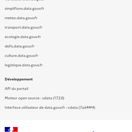
simplifions.data.gouv.fr
meteo.data.gouv.fr
transport.data.gouv.fr
ecologie.data.gouv.fr
defis.data.gouv.fr
culture.data.gouv.fr
logistique.data.gouv.fr
Développement
API du portail
Moteur open source : udata (17.2.0)
Interface utilisateur de data.gouv.fr : cdata (7ad44f4)