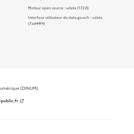
Moteur open source : udata (17.2.0)
Interface utilisateur de data.gouv.fr : cdata
(7ad44f4)
 Numérique (DINUM).
-public.fr