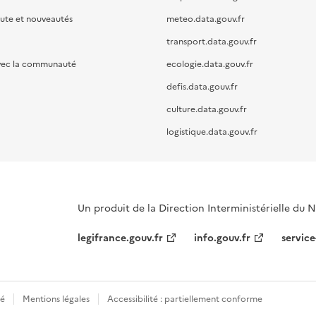
oute et nouveautés
meteo.data.gouv.fr
transport.data.gouv.fr
vec la communauté
ecologie.data.gouv.fr
defis.data.gouv.fr
culture.data.gouv.fr
logistique.data.gouv.fr
Un produit de la Direction Interministérielle du
legifrance.gouv.fr
info.gouv.fr
service
té
Mentions légales
Accessibilité : partiellement conforme